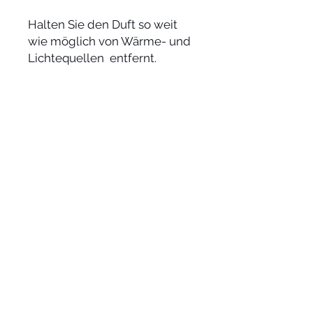
Halten Sie den Duft so weit
wie möglich von Wärme- und
Lichtequellen entfernt.
Adresse
Angather Weg 13
A-6300 Wörgl
Österreich
+43 (0)660 /
824 62 94
office@x2-concepts.at
www.x2-concepts.at