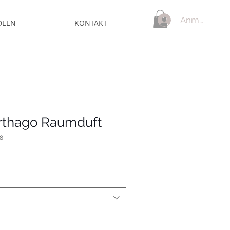
Anmelden
DEEN
KONTAKT
rthago Raumduft
8